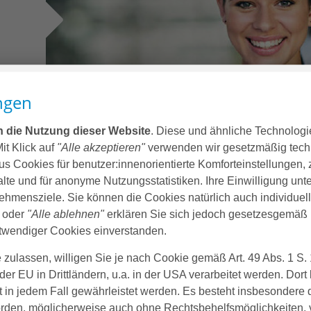
List
ngen
en die Nutzung dieser Website
. Diese und ähnliche Technologi
it Klick auf
"Alle akzeptieren"
verwenden wir gesetzmäßig tech
s Cookies für benutzer:innenorientierte Komforteinstellungen, 
alte und für anonyme Nutzungsstatistiken. Ihre Einwilligung unte
hmensziele. Sie können die Cookies natürlich auch individuell k
Es wurden keine 
ksetzen
“ oder
"Alle ablehnen"
erklären Sie sich jedoch gesetzesgemäß 
wendiger Cookies einverstanden.
 zulassen, willigen Sie je nach Cookie gemäß Art. 49 Abs. 1 S. 
der EU in Drittländern, u.a. in der USA verarbeitet werden. Dor
 in jedem Fall gewährleistet werden. Es besteht insbesondere d
örden, möglicherweise auch ohne Rechtsbehelfsmöglichkeiten, 