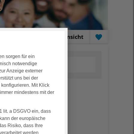
enansicht
Kartenansicht
en sorgen für ein
nisch notwendige
zur Anzeige externer
rstützt uns bei der
onfigurieren. Mit Klick
Stellen gefunden
immer mindestens mit der
1 lit. a DSGVO ein, dass
t kann der europäische
as Risiko, dass Ihre
verarbeitet werden