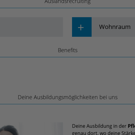
Auslandsrecruiting
Wohnraum
Mitarbeiter:innen
n für unser
Damit du auch gut bei 
Benefits
Dienstradleasing
vorteile
ir den gesamten
Heidelberg, Wiesloch u
Familienbudget
Firmenfitness
über
und untervermieten dies
ntegration in den
Auszubildende.
Deine Ausbildungsmöglichkeiten bei uns
Deine Ausbildung in der
Pfl
genau dort, wo deine Stärke