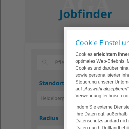
Jobfinder
Cookie Einstellu
Cookies
erleichtern Ihn
optimales Web-Erlebnis. M
Cookies und darüber hinau
sowie personalisierter Inh
Standort
Steuerung unserer Unterne
Zurüc
auf
„Auswahl akzeptieren
Verwendung technisch not
Heidelberg
Indem Sie externe Dienste
Ihre Daten ggf. außerhalb 
Radius
Datenschutzstandard nicht
Daten durch Drittlandbeh