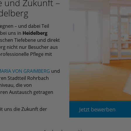
e und Zukunft –
delberg
gnen – und dabei Teil
 bei uns in
Heidelberg
ischen Tiefebene und direkt
rg nicht nur Besucher aus
rofessionelle Pflege mit
MARIA VON GRAIMBERG
und
ren Stadtteil Rohrbach
iveau, die von
ären Austausch getragen
t uns die Zukunft der
Jetzt bewerben